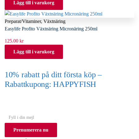
Lägg till i varukorg
Preparat/Vitaminer
,
Växtnäring
Easylife Profito Växtnäring Micronäring 250ml
125.00
kr
Lägg till i varukorg
10% rabatt på ditt första köp –
Rabattkupong: HAPPYFISH
(Gäller ej akvarium eller akvariebord)
Y
o
Prenumerera nu
u
r