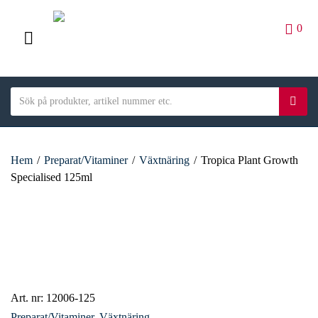
0
M
E
S
N
S
C
e
ö
U
a
a
k
t
r
e
Hem
/
Preparat/Vitaminer
/
Växtnäring
/
Tropica Plant Growth
c
g
Specialised 125ml
h
o
t
r
e
y
x
n
t
a
m
e
Art. nr:
12006-125
Preparat/Vitaminer
,
Växtnäring