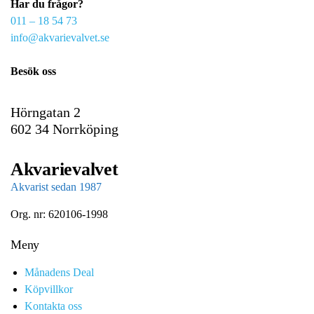
Har du frågor?
e
011 – 18 54 73
m
info@akvarievalvet.se
a
i
Besök oss
l
Hörngatan 2
602 34 Norrköping
Akvarievalvet
Akvarist sedan 1987
Org. nr: 620106-1998
Meny
Månadens Deal
Köpvillkor
Kontakta oss