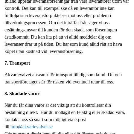
Ibland uppstår leveransförseningar från våra leverantörer utom vår
kontroll. Det kan till exempel ske då en leverantör inte kan
fullfölja sina leveransförpliktelser mot oss eller problem i
tillverkningsprocessen. Om det inträffar frånsäger vi oss
ersättningsansvar till kunden för den skada som förseningen
åstadkommit. Du kan lita på att vi alltid meddelar dig om
leveranser drar ut på tiden. Du har som kund alltid rätt att häva
köpet utan kostnad vid leveransförsening.
7. Transport
Akvarievalvet ansvarar för transport till dig som kund. Du och
transportföretaget står för risken vid eventuell retur till oss.
8. Skadade varor
När du får dina varor är det viktigt att du kontrollerar din
beställning direkt. Har du mottagit en felaktig eller skadad vara,
kontakta oss så snart som möjligt via e-post
till
info@akvarievalvet.se
Går transport direkt hem till dig eller ditt företag och du ser