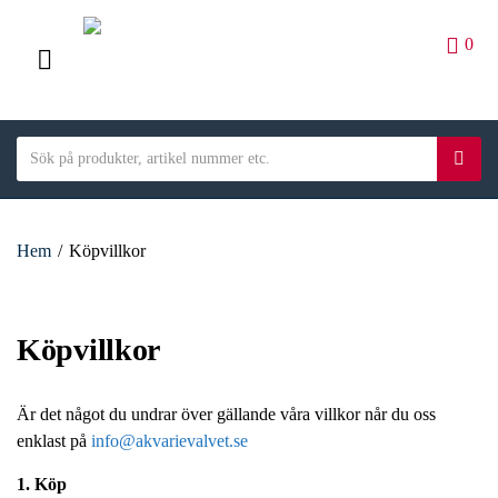
0
M
E
S
N
S
C
e
ö
U
a
a
k
t
r
e
Hem
/
Köpvillkor
c
g
h
o
t
r
e
Köpvillkor
y
x
n
t
a
Är det något du undrar över gällande våra villkor når du oss
m
enklast på
info@akvarievalvet.se
e
1. Köp