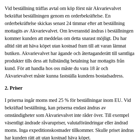
Vid beställning träffas avtal om köp först när Akvarievalvet
bekräftat beställningen genom en orderbekräftelse. En
orderbekräftelse skickas senast 24 timmar efter att beställning
mottagits av Akvarievalvet. Om leveranstid ändras i beställningen
kommer kunden att meddelas om detta snarast möjligt. Du har
alltid rätt att häva köpet utan kostnad fram till att varan lämnat
butiken. Akvarievalvet har ägande och återtaganderätt till samtliga
produkter tills dess att fullständig betalning har mottagits från
kund. För att handla hos oss måste du vara 18 år och
Akvarievalvet måste kunna fastställa kundens bostadsadress.
2. Pris
er
I priserna ingår moms med 25 % för beställningar inom EU. Vid
bekräftad beställning, kan priserna endast ändras av
omständigheter som Akvarievalvet inte råder över. Till exempel
väsentligt ändrade råvarupriser, valutaförändringar eller ändrad
moms. Inga expeditionskostnader tillkommer. Skulle priset ändras
har kunden rätt att utan kostnad häva köpet.