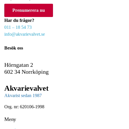
o
Prenumerera nu
u
r
Har du frågor?
e
011 – 18 54 73
m
info@akvarievalvet.se
a
i
Besök oss
l
Hörngatan 2
602 34 Norrköping
Akvarievalvet
Akvarist sedan 1987
Org. nr: 620106-1998
Meny