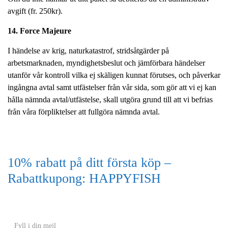
avgift (fr. 250kr).
14. Force Majeure
I händelse av krig, naturkatastrof, stridsåtgärder på
arbetsmarknaden, myndighetsbeslut och jämförbara händelser
utanför vår kontroll vilka ej skäligen kunnat förutses, och påverkar
ingångna avtal samt utfästelser från vår sida, som gör att vi ej kan
hålla nämnda avtal/utfästelse, skall utgöra grund till att vi befrias
från våra förpliktelser att fullgöra nämnda avtal.
10% rabatt på ditt första köp –
Rabattkupong: HAPPYFISH
(Gäller ej akvarium eller akvariebord)
Y