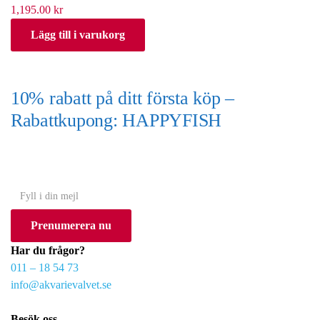
1,195.00
kr
Lägg till i varukorg
10% rabatt på ditt första köp –
Rabattkupong: HAPPYFISH
(Gäller ej akvarium eller akvariebord)
Y
o
Prenumerera nu
u
r
Har du frågor?
e
011 – 18 54 73
m
info@akvarievalvet.se
a
i
Besök oss