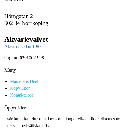
l
Hörngatan 2
602 34 Norrköping
Akvarievalvet
Akvarist sedan 1987
Org. nr: 620106-1998
Meny
Månadens Deal
Köpvillkor
Kontakta oss
Öppettider
I vår butik kan du se malawi- och tanganyikaciklider, discus samt
massvis med sällskapsfisk.