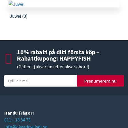
Juwel
(3)
10% rabatt på ditt första köp –
Rabattkupong: HAPPYFISH
(Gäller ej akvarium eller akvariebord)
Y
Prenumerera nu
o
u
r
e
m
Har du frågor?
a
011 – 18 54 73
i
info@akvarievalvet.se