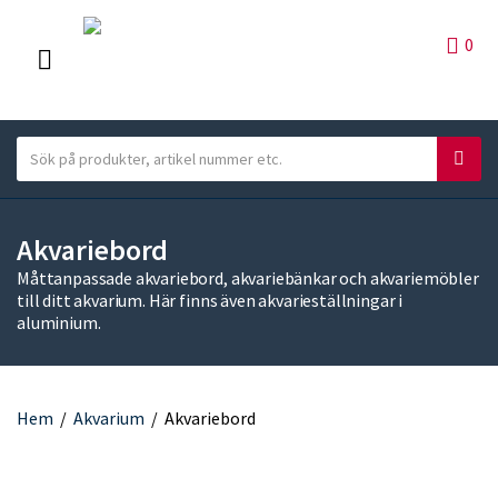
0
M
E
S
N
S
C
e
ö
U
a
a
k
t
r
Akvariebord
e
c
g
Måttanpassade akvariebord, akvariebänkar och akvariemöbler
h
till ditt akvarium. Här finns även akvarieställningar i
o
t
aluminium.
r
e
y
x
n
t
a
Hem
/
Akvarium
/
Akvariebord
m
e