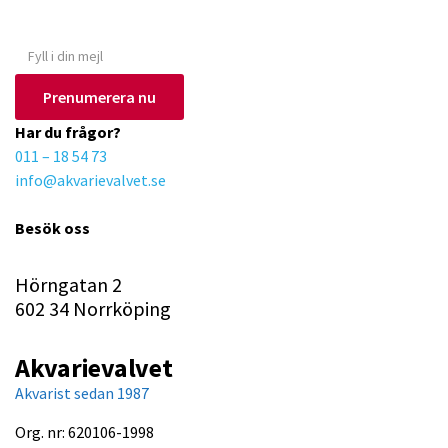
(Gäller ej akvarium eller akvariebord)
Y
o
Prenumerera nu
u
r
Har du frågor?
e
011 – 18 54 73
m
info@akvarievalvet.se
a
i
Besök oss
l
Hörngatan 2
602 34 Norrköping
Akvarievalvet
Akvarist sedan 1987
Org. nr: 620106-1998