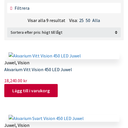
Filtrera
Sorterade
Visar alla 9 resultat
Visa:
25
50
Alla
efter
pris:
högt
till
lågt
Juwel
,
Vision
Akvarium Vitt Vision 450 LED Juwel
18,240.00
kr
Lägg till i varukorg
Juwel
,
Vision