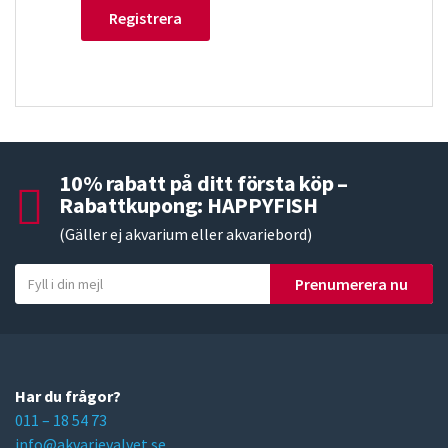
Registrera
10% rabatt på ditt första köp –
Rabattkupong: HAPPYFISH
(Gäller ej akvarium eller akvariebord)
Y
Prenumerera nu
o
u
r
e
m
Har du frågor?
a
011 – 18 54 73
i
info@akvarievalvet.se