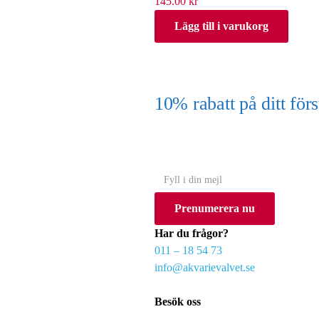
145.00
kr
Lägg till i varukorg
10% rabatt på ditt f
(Gäller ej akvarium eller akvariebord
Y
o
Prenumerera nu
u
r
Har du frågor?
e
011 – 18 54 73
m
info@akvarievalvet.se
a
i
Besök oss
l