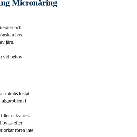
ring Micronäring
neraler och
grönskan hos
av järn,
h vid behov
ar nitrat&fosfat
x algproblem i
ilter i akvariet.
l bytas efter
 orkar rören inte