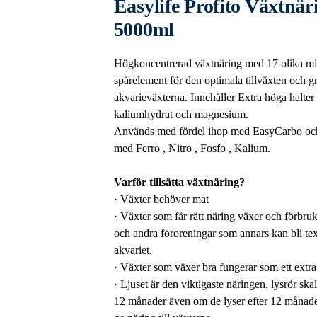
Easylife Profito Växtnä
5000ml
Högkoncentrerad växtnäring med 17 olika mi
spårelement för den optimala tillväxten och 
akvarieväxterna. Innehåller Extra höga halter 
kaliumhydrat och magnesium.
Används med fördel ihop med EasyCarbo oc
med Ferro , Nitro , Fosfo , Kalium.
Varför tillsätta växtnäring?
· Växter behöver mat
· Växter som får rätt näring växer och förbruk
och andra föroreningar som annars kan bli te
akvariet.
· Växter som växer bra fungerar som ett extra f
· Ljuset är den viktigaste näringen, lysrör skal
12 månader även om de lyser efter 12 månader