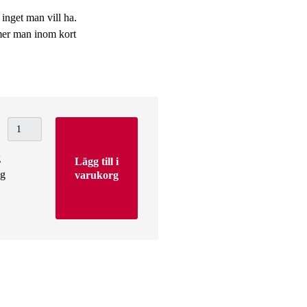
inget man vill ha.
mmer man inom kort
g
Lägg till i
ng
varukorg