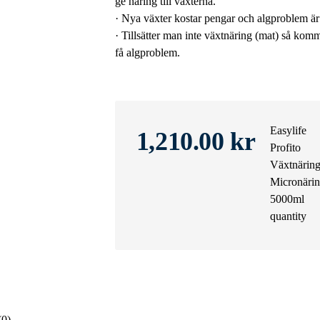
ge näring till växterna.
· Nya växter kostar pengar och algproblem är 
· Tillsätter man inte växtnäring (mat) så ko
få algproblem.
Easylife
1,210.00
kr
Profito
Växtnärin
Micronäri
5000ml
quantity
(0)