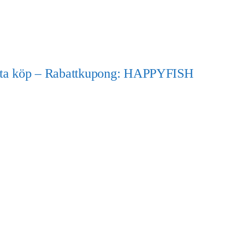
örsta köp – Rabattkupong: HAPPYFISH
)