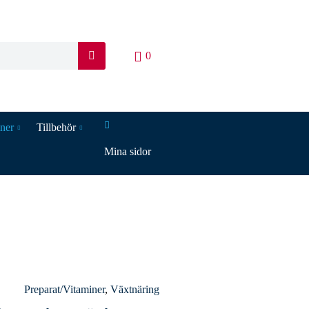
0
S
ö
k
iner
Tillbehör
Mina sidor
Preparat/Vitaminer
,
Växtnäring