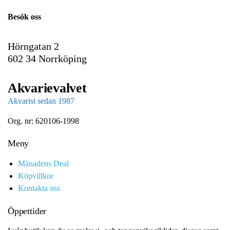
i
Besök oss
l
Hörngatan 2
602 34 Norrköping
Akvarievalvet
Akvarist sedan 1987
Org. nr: 620106-1998
Meny
Månadens Deal
Köpvillkor
Kontakta oss
Öppettider