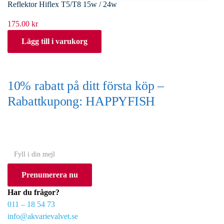
Reflektor Hiflex T5/T8 15w / 24w
175.00
kr
Lägg till i varukorg
10% rabatt på ditt första köp –
Rabattkupong: HAPPYFISH
(Gäller ej akvarium eller akvariebord)
Y
o
Prenumerera nu
u
r
Har du frågor?
e
011 – 18 54 73
m
info@akvarievalvet.se
a