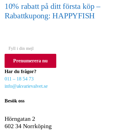
10% rabatt på ditt första köp –
Rabattkupong: HAPPYFISH
(Gäller ej akvarium eller akvariebord)
Y
o
Prenumerera nu
u
r
Har du frågor?
e
011 – 18 54 73
m
info@akvarievalvet.se
a
i
Besök oss
l
Hörngatan 2
602 34 Norrköping