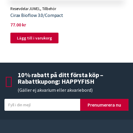
Reservdelar JUWEL
,
Tillbehör
Cirax Bioflow 3.0/Compact
77.00
kr
Lägg till i varukorg
10% rabatt på ditt första köp –
Rabattkupong: HAPPYFISH
(Gäller ej akvarium eller akvariebord)
Y
Prenumerera nu
o
u
r
e