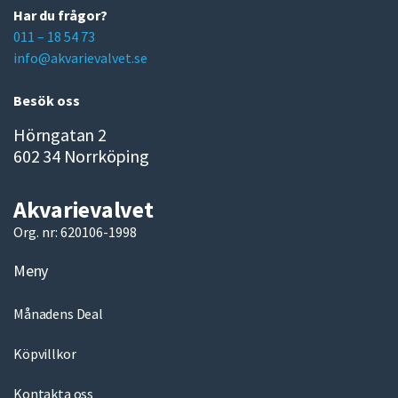
m
Har du frågor?
a
011 – 18 54 73
i
info@akvarievalvet.se
l
Besök oss
Hörngatan 2
602 34 Norrköping
Akvarievalvet
Org. nr: 620106-1998
Meny
Månadens Deal
Köpvillkor
Kontakta oss