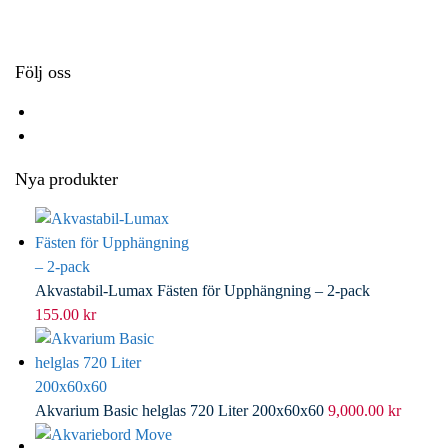
k
r
d
l
I
n
Följ oss
Nya produkter
Akvastabil-Lumax Fästen för Upphängning – 2-pack
155.00
kr
Akvarium Basic helglas 720 Liter 200x60x60
9,000.00
kr