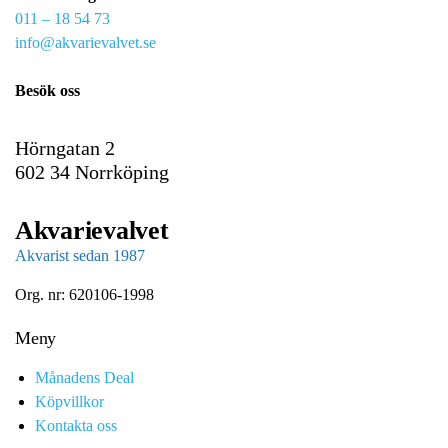
011 – 18 54 73
a
info@akvarievalvet.se
i
l
Besök oss
Hörngatan 2
602 34 Norrköping
Akvarievalvet
Akvarist sedan 1987
Org. nr: 620106-1998
Meny
Månadens Deal
Köpvillkor
Kontakta oss