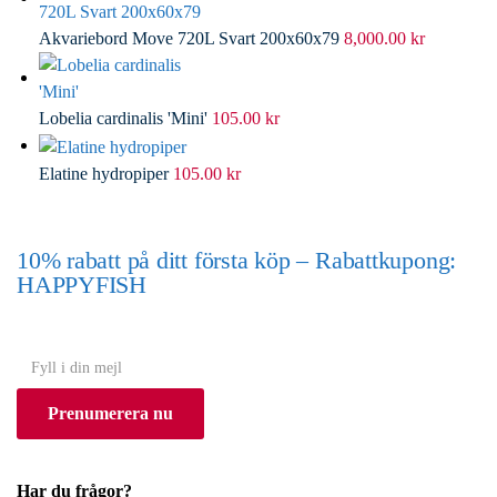
Akvariebord Move 720L Svart 200x60x79
8,000.00
kr
Lobelia cardinalis 'Mini'
105.00
kr
Elatine hydropiper
105.00
kr
10% rabatt på ditt första köp – Rabattkupong:
HAPPYFISH
(Gäller ej akvarium eller akvariebord)
Y
o
Prenumerera nu
u
r
e
Har du frågor?
m