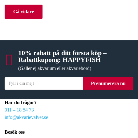
Gå vidare
10% rabatt på ditt första köp –
Rabattkupong: HAPPYFISH
(Gäller ej akvarium eller akvariebord)
Y
Prenumerera nu
o
u
Har du frågor?
r
011 – 18 54 73
e
info@akvarievalvet.se
m
a
Besök oss
i