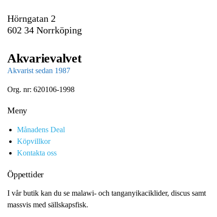
l
Hörngatan 2
602 34 Norrköping
Akvarievalvet
Akvarist sedan 1987
Org. nr: 620106-1998
Meny
Månadens Deal
Köpvillkor
Kontakta oss
Öppettider
I vår butik kan du se malawi- och tanganyikaciklider, discus samt
massvis med sällskapsfisk.