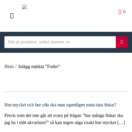
0
M
E
S
N
S
C
e
ö
U
a
a
k
t
r
e
Hem
/
Inlägg märkta ”Foder”
c
g
h
o
t
r
e
y
x
n
t
Hur mycket och hur ofta ska man egentligen mata sina fiskar?
a
Precis som det inte går att svara på frågan ”hur många fiskar ska
m
jag ha i mitt akvarium?” så kan ingen säga exakt hur mycket […]
e