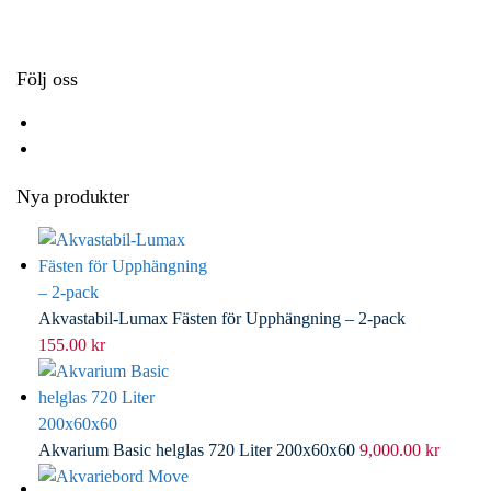
k
r
d
l
I
n
Följ oss
Nya produkter
Akvastabil-Lumax Fästen för Upphängning – 2-pack
155.00
kr
Akvarium Basic helglas 720 Liter 200x60x60
9,000.00
kr