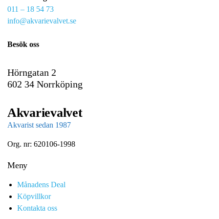
011 – 18 54 73
a
info@akvarievalvet.se
i
l
Besök oss
Hörngatan 2
602 34 Norrköping
Akvarievalvet
Akvarist sedan 1987
Org. nr: 620106-1998
Meny
Månadens Deal
Köpvillkor
Kontakta oss