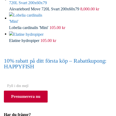
Akvariebord Move 720L Svart 200x60x79
8,000.00
kr
Lobelia cardinalis 'Mini'
105.00
kr
Elatine hydropiper
105.00
kr
10% rabatt på ditt första köp – Rabattkupong:
HAPPYFISH
(Gäller ej akvarium eller akvariebord)
Y
o
Prenumerera nu
u
r
e
Har du frågor?
m