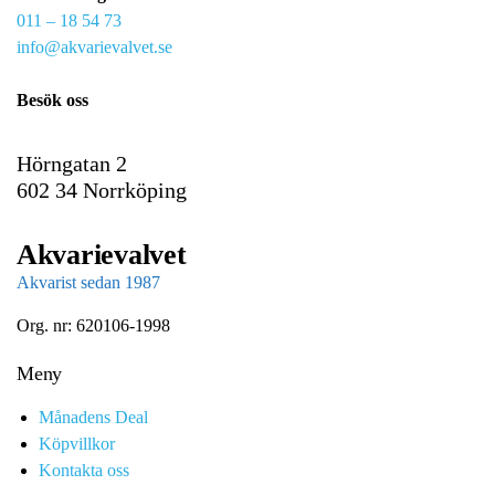
011 – 18 54 73
a
info@akvarievalvet.se
i
l
Besök oss
Hörngatan 2
602 34 Norrköping
Akvarievalvet
Akvarist sedan 1987
Org. nr: 620106-1998
Meny
Månadens Deal
Köpvillkor
Kontakta oss