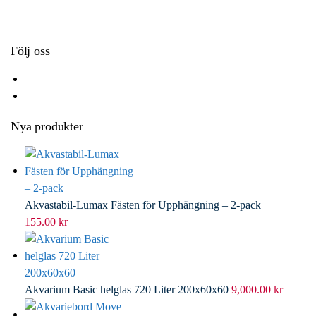
k
r
d
l
I
n
Följ oss
Nya produkter
Akvastabil-Lumax Fästen för Upphängning – 2-pack
155.00
kr
Akvarium Basic helglas 720 Liter 200x60x60
9,000.00
kr