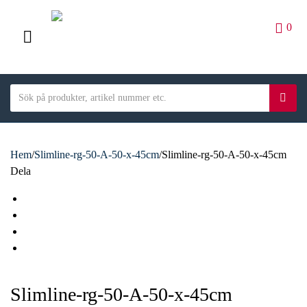
0
M
E
S
N
S
C
e
ö
U
a
a
k
t
r
e
Hem
/
Slimline-rg-50-A-50-x-45cm
/
Slimline-rg-50-A-50-x-45cm
c
g
Dela
h
o
t
F
r
e
a
T
y
x
c
w
L
n
t
e
i
i
E
a
b
t
n
m
m
o
t
k
a
e
Slimline-rg-50-A-50-x-45cm
o
e
e
i