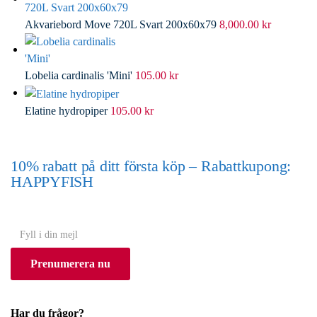
Akvariebord Move 720L Svart 200x60x79
8,000.00
kr
Lobelia cardinalis 'Mini'
105.00
kr
Elatine hydropiper
105.00
kr
10% rabatt på ditt första köp – Rabattkupong:
HAPPYFISH
(Gäller ej akvarium eller akvariebord)
Y
o
Prenumerera nu
u
r
e
Har du frågor?
m