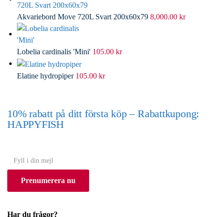
Akvariebord Move 720L Svart 200x60x79
8,000.00
kr
Lobelia cardinalis 'Mini'
105.00
kr
Elatine hydropiper
105.00
kr
10% rabatt på ditt första köp – Rabattkupong:
HAPPYFISH
(Gäller ej akvarium eller akvariebord)
Y
o
Prenumerera nu
u
r
e
Har du frågor?
m