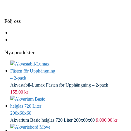
k
r
d
l
I
n
Följ oss
Nya produkter
Akvastabil-Lumax Fästen för Upphängning – 2-pack
155.00
kr
Akvarium Basic helglas 720 Liter 200x60x60
9,000.00
kr