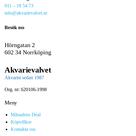
011 – 18 54 73
a
info@akvarievalvet.se
i
l
Besök oss
Hörngatan 2
602 34 Norrköping
Akvarievalvet
Akvarist sedan 1987
Org. nr: 620106-1998
Meny
Månadens Deal
Köpvillkor
Kontakta oss