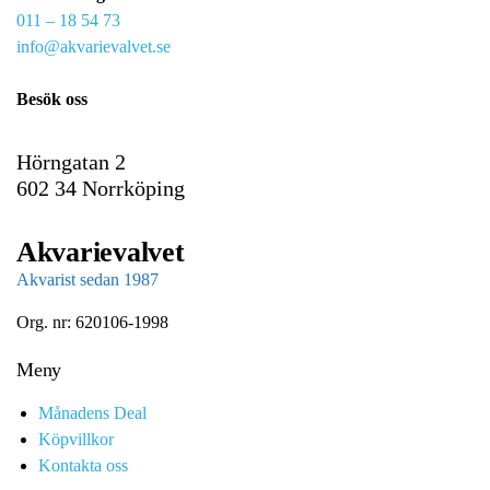
011 – 18 54 73
a
info@akvarievalvet.se
i
l
Besök oss
Hörngatan 2
602 34 Norrköping
Akvarievalvet
Akvarist sedan 1987
Org. nr: 620106-1998
Meny
Månadens Deal
Köpvillkor
Kontakta oss