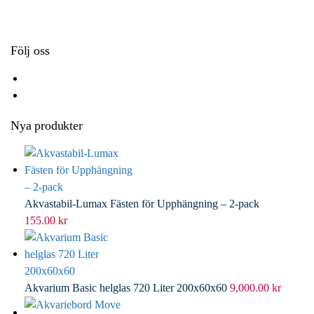
k
r
d
l
I
n
Följ oss
Nya produkter
Akvastabil-Lumax Fästen för Upphängning – 2-pack
155.00
kr
Akvarium Basic helglas 720 Liter 200x60x60
9,000.00
kr