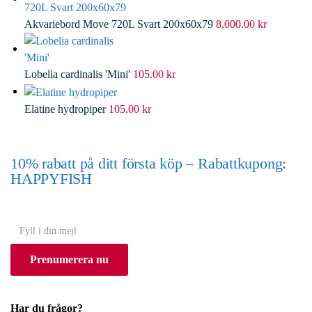
Akvariebord Move 720L Svart 200x60x79
8,000.00
kr
Lobelia cardinalis 'Mini'
105.00
kr
Elatine hydropiper
105.00
kr
10% rabatt på ditt första köp – Rabattkupong:
HAPPYFISH
(Gäller ej akvarium eller akvariebord)
Y
o
Prenumerera nu
u
r
e
Har du frågor?
m