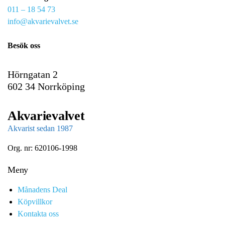
011 – 18 54 73
a
info@akvarievalvet.se
i
l
Besök oss
Hörngatan 2
602 34 Norrköping
Akvarievalvet
Akvarist sedan 1987
Org. nr: 620106-1998
Meny
Månadens Deal
Köpvillkor
Kontakta oss