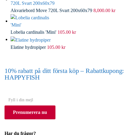
Akvariebord Move 720L Svart 200x60x79
8,000.00
kr
Lobelia cardinalis 'Mini'
105.00
kr
Elatine hydropiper
105.00
kr
10% rabatt på ditt första köp – Rabattkupong:
HAPPYFISH
(Gäller ej akvarium eller akvariebord)
Y
o
Prenumerera nu
u
r
e
Har du frågor?
m