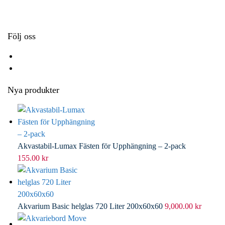
k
r
d
l
I
n
Följ oss
Nya produkter
Akvastabil-Lumax Fästen för Upphängning – 2-pack
155.00
kr
Akvarium Basic helglas 720 Liter 200x60x60
9,000.00
kr