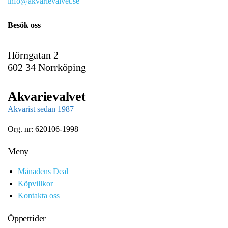
info@akvarievalvet.se
a
i
Besök oss
l
Hörngatan 2
602 34 Norrköping
Akvarievalvet
Akvarist sedan 1987
Org. nr: 620106-1998
Meny
Månadens Deal
Köpvillkor
Kontakta oss
Öppettider