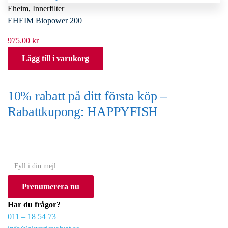
Eheim
,
Innerfilter
EHEIM Biopower 200
975.00
kr
Lägg till i varukorg
10% rabatt på ditt första köp –
Rabattkupong: HAPPYFISH
(Gäller ej akvarium eller akvariebord)
Y
o
Prenumerera nu
u
r
Har du frågor?
e
011 – 18 54 73
m