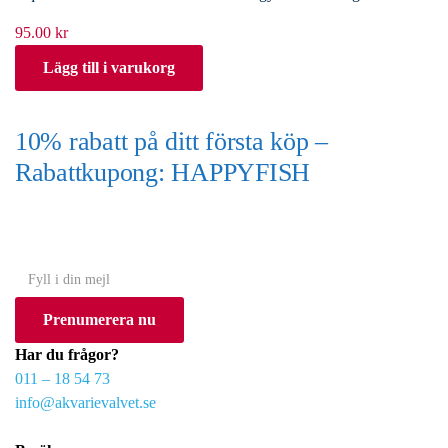
95.00
kr
Lägg till i varukorg
10% rabatt på ditt första köp –
Rabattkupong: HAPPYFISH
(Gäller ej akvarium eller akvariebord)
Y
o
Prenumerera nu
u
r
Har du frågor?
e
011 – 18 54 73
m
info@akvarievalvet.se
a
i