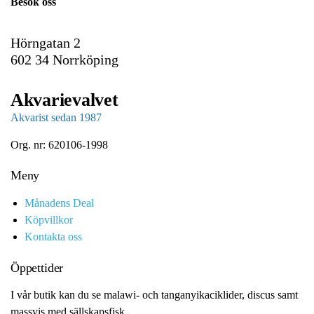
Besök oss
l
Hörngatan 2
602 34 Norrköping
Akvarievalvet
Akvarist sedan 1987
Org. nr: 620106-1998
Meny
Månadens Deal
Köpvillkor
Kontakta oss
Öppettider
I vår butik kan du se malawi- och tanganyikaciklider, discus samt
massvis med sällskapsfisk.