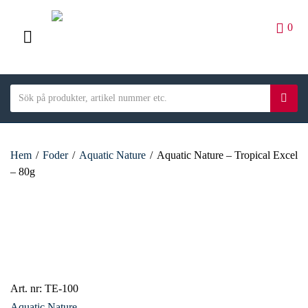
0
M
E
S
N
S
C
e
ö
U
a
a
k
t
r
e
Hem
/
Foder
/
Aquatic Nature
/
Aquatic Nature – Tropical Excel
c
g
– 80g
h
o
t
r
e
y
x
n
t
a
m
e
Art. nr:
TE-100
Aquatic Nature