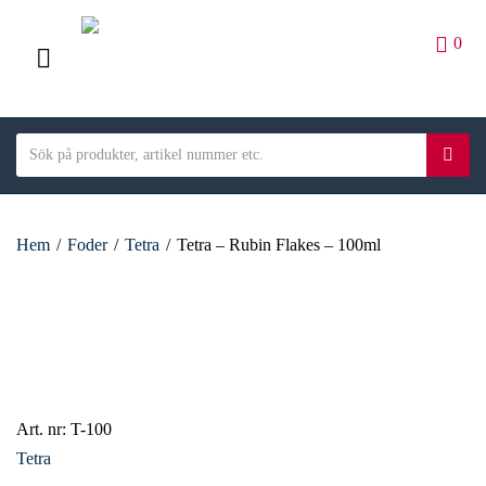
0
M
E
S
N
S
C
e
ö
U
a
a
k
t
r
e
Hem
/
Foder
/
Tetra
/
Tetra – Rubin Flakes – 100ml
c
g
h
o
t
r
e
y
x
n
t
a
m
Art. nr:
T-100
e
Tetra