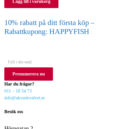
Lägg till i varukorg
10% rabatt på ditt första köp –
Rabattkupong: HAPPYFISH
(Gäller ej akvarium eller akvariebord)
Y
o
Prenumerera nu
u
r
Har du frågor?
e
011 – 18 54 73
m
info@akvarievalvet.se
a
i
Besök oss
l
Hörngatan 2