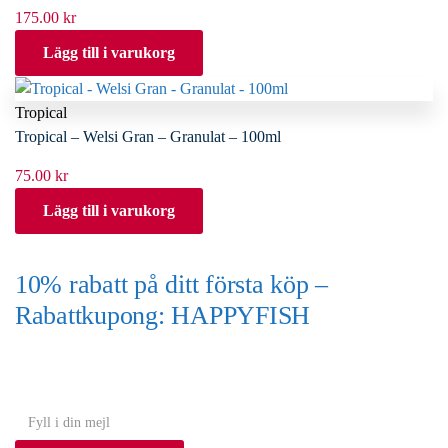
175.00
kr
Lägg till i varukorg
Tropical
Tropical – Welsi Gran – Granulat – 100ml
75.00
kr
Lägg till i varukorg
10% rabatt på ditt första köp –
Rabattkupong: HAPPYFISH
(Gäller ej akvarium eller akvariebord)
Y
o