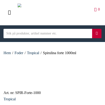
0
M
E
S
N
S
C
e
ö
U
a
a
k
t
r
e
Hem
/
Foder
/
Tropical
/
Spirulina forte 1000ml
c
g
h
o
t
r
e
y
x
n
t
a
m
Art. nr:
SPIR-Forte-1000
e
Tropical