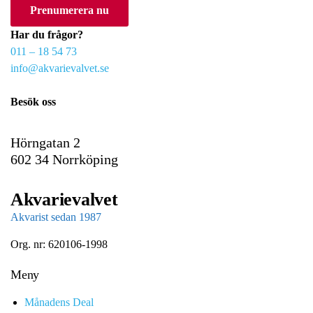
Prenumerera nu
u
r
Har du frågor?
e
011 – 18 54 73
m
info@akvarievalvet.se
a
i
Besök oss
l
Hörngatan 2
602 34 Norrköping
Akvarievalvet
Akvarist sedan 1987
Org. nr: 620106-1998
Meny
Månadens Deal