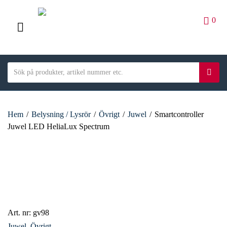
0
M
E
S
N
S
C
e
ö
U
a
a
k
t
r
e
Hem
/
Belysning / Lysrör
/
Övrigt
/
Juwel
/
Smartcontroller
c
g
Juwel LED HeliaLux Spectrum
h
o
t
r
e
y
x
n
t
a
m
e
Art. nr:
gv98
Juwel
,
Övrigt