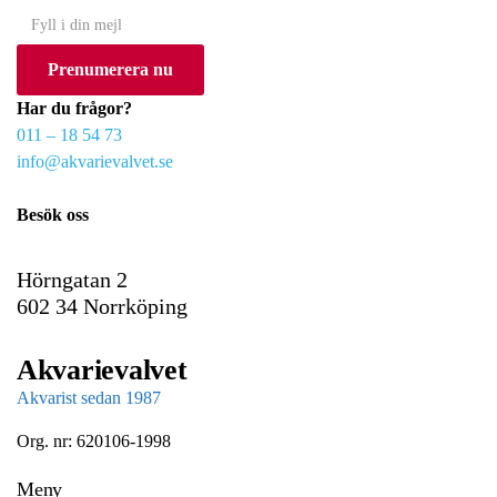
Y
o
Prenumerera nu
u
r
Har du frågor?
e
011 – 18 54 73
m
info@akvarievalvet.se
a
i
Besök oss
l
Hörngatan 2
602 34 Norrköping
Akvarievalvet
Akvarist sedan 1987
Org. nr: 620106-1998
Meny