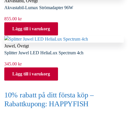
Akvastabil
,
Övrigt
Akvastabil-Lumax Strömadapter 96W
855.00
kr
Lägg till i varukorg
Juwel
,
Övrigt
Splitter Juwel LED HeliaLux Spectrum 4ch
345.00
kr
Lägg till i varukorg
10% rabatt på ditt första köp –
Rabattkupong: HAPPYFISH
(Gäller ej akvarium eller akvariebord)