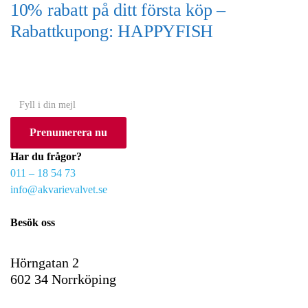
10% rabatt på ditt första köp –
Rabattkupong: HAPPYFISH
(Gäller ej akvarium eller akvariebord)
Y
o
Prenumerera nu
u
r
Har du frågor?
e
011 – 18 54 73
m
info@akvarievalvet.se
a
i
Besök oss
l
Hörngatan 2
602 34 Norrköping