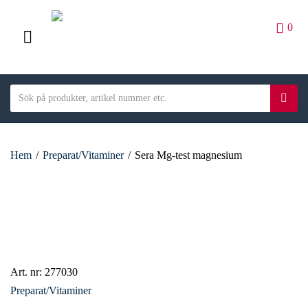
0
M
E
S
N
S
C
e
ö
U
a
a
k
t
r
e
Hem
/
Preparat/Vitaminer
/
Sera Mg-test magnesium
c
g
h
o
t
r
e
y
x
n
t
a
m
Art. nr:
277030
e
Preparat/Vitaminer