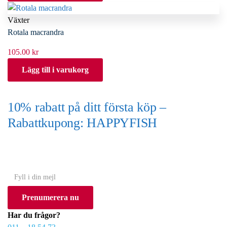
Växter
Rotala macrandra
105.00
kr
Lägg till i varukorg
10% rabatt på ditt första köp –
Rabattkupong: HAPPYFISH
(Gäller ej akvarium eller akvariebord)
Y
o
Prenumerera nu
u
r
Har du frågor?
e