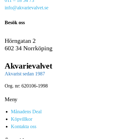
011 – 18 54 73
m
info@akvarievalvet.se
a
i
Besök oss
l
Hörngatan 2
602 34 Norrköping
Akvarievalvet
Akvarist sedan 1987
Org. nr: 620106-1998
Meny
Månadens Deal
Köpvillkor
Kontakta oss