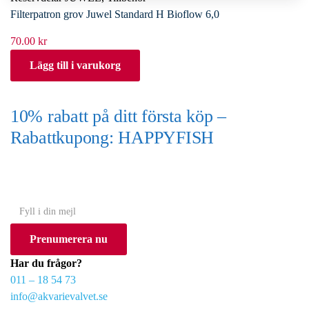
Filterpatron grov Juwel Standard H Bioflow 6,0
70.00
kr
Lägg till i varukorg
10% rabatt på ditt första köp –
Rabattkupong: HAPPYFISH
(Gäller ej akvarium eller akvariebord)
Y
o
Prenumerera nu
u
r
Har du frågor?
e
011 – 18 54 73
m
info@akvarievalvet.se
a