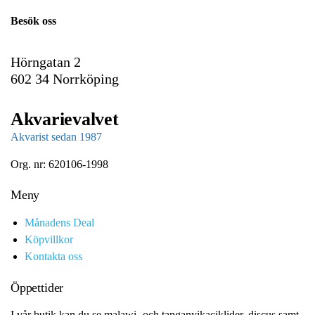
i
Besök oss
l
Hörngatan 2
602 34 Norrköping
Akvarievalvet
Akvarist sedan 1987
Org. nr: 620106-1998
Meny
Månadens Deal
Köpvillkor
Kontakta oss
Öppettider
I vår butik kan du se malawi- och tanganyikaciklider, discus samt