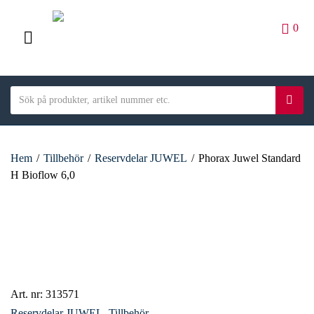
0
M
E
S
N
S
C
e
ö
U
a
a
k
t
r
e
Hem
/
Tillbehör
/
Reservdelar JUWEL
/
Phorax Juwel Standard
c
g
H Bioflow 6,0
h
o
t
r
e
y
x
n
t
a
m
e
Art. nr:
313571
Reservdelar JUWEL
,
Tillbehör