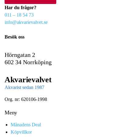
r
Har du frågor?
e
011 – 18 54 73
m
info@akvarievalvet.se
a
i
Besök oss
l
Hörngatan 2
602 34 Norrköping
Akvarievalvet
Akvarist sedan 1987
Org. nr: 620106-1998
Meny
Månadens Deal
Köpvillkor