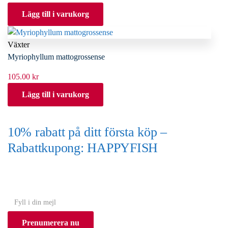
Lägg till i varukorg
Växter
Myriophyllum mattogrossense
105.00
kr
Lägg till i varukorg
10% rabatt på ditt första köp –
Rabattkupong: HAPPYFISH
(Gäller ej akvarium eller akvariebord)
Y
o
Prenumerera nu
u