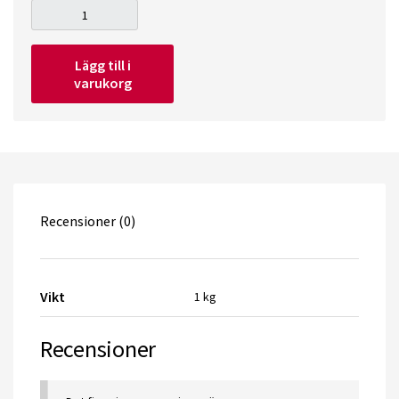
Myriophyllum
mattogrossense
Lägg till i
quantity
varukorg
Recensioner (0)
Vikt
1 kg
Recensioner