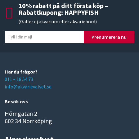
10% rabatt på ditt första köp –
Rabattkupong: HAPPYFISH
(Gäller ej akvarium eller akvariebord)
Y
Prenumerera nu
o
u
r
e
m
Har du frågor?
a
011 – 18 54 73
i
info@akvarievalvet.se
l
Besök oss
Hörngatan 2
602 34 Norrköping