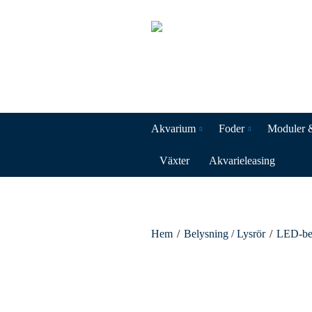
Akvarium
Foder
Moduler 
Växter
Akvarieleasing
Hem
/
Belysning / Lysrör
/
LED-be