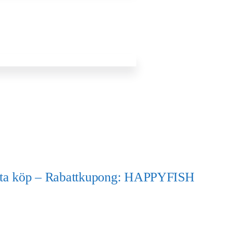
örsta köp – Rabattkupong: HAPPYFISH
)