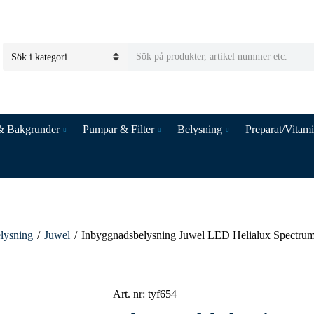
S
C
e
a
a
t
r
e
c
& Bakgrunder
Pumpar & Filter
Belysning
Preparat/Vitam
g
h
o
t
r
e
y
x
n
t
a
m
lysning
/
Juwel
/
Inbyggnadsbelysning Juwel LED Helialux Spectru
e
Art. nr:
tyf654