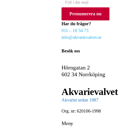
Y
o
Prenumerera nu
u
r
Har du frågor?
e
011 – 18 54 73
m
info@akvarievalvet.se
a
i
Besök oss
l
Hörngatan 2
602 34 Norrköping
Akvarievalvet
Akvarist sedan 1987
Org. nr: 620106-1998
Meny