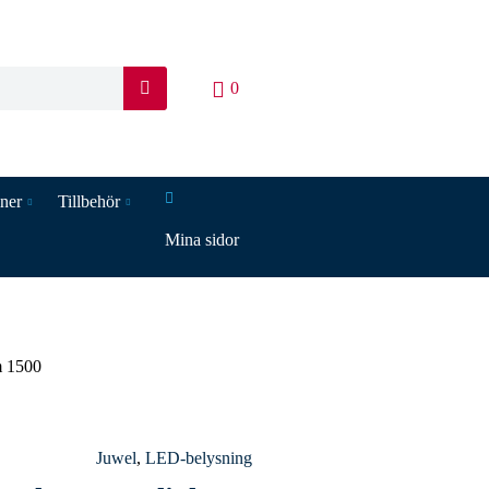
0
S
ö
k
iner
Tillbehör
Mina sidor
m 1500
Juwel
,
LED-belysning