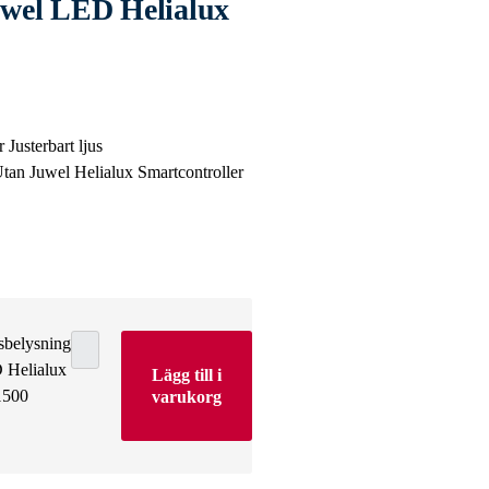
uwel LED Helialux
 Justerbart ljus
Utan Juwel Helialux Smartcontroller
sbelysning
 Helialux
Lägg till i
1500
varukorg