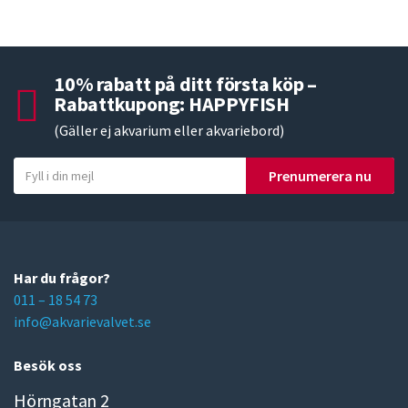
10% rabatt på ditt första köp –
Rabattkupong: HAPPYFISH
(Gäller ej akvarium eller akvariebord)
Y
Prenumerera nu
o
u
r
e
m
Har du frågor?
a
011 – 18 54 73
i
info@akvarievalvet.se
l
Besök oss
Hörngatan 2