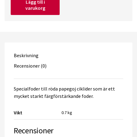
Lägg till i
Red
varukorg
Parrot
Plus
Medium
600gr
quantity
Beskrivning
Recensioner (0)
Specialfoder till röda papegoj ciklider som är ett
mycket starkt färgförstärkande foder.
Vikt
0.7 kg
Recensioner