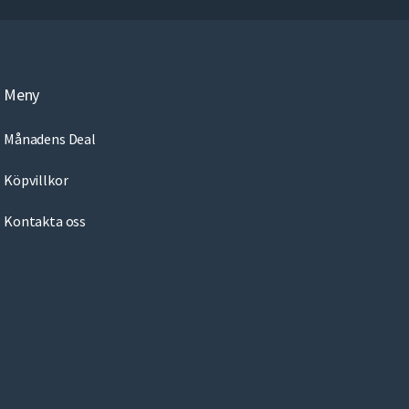
r
e
m
a
Meny
i
l
Månadens Deal
Köpvillkor
Kontakta oss