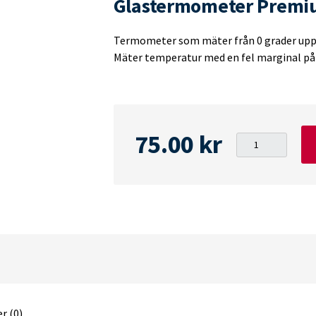
Glastermometer Premi
Termometer som mäter från 0 grader upp t
Mäter temperatur med en fel marginal på 
75.00
kr
Glastermomete
Premium
JBL
quantity
r (0)