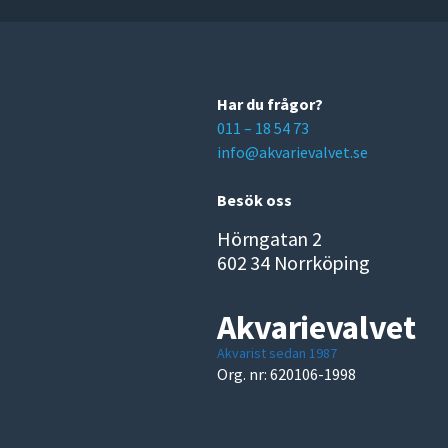
Har du frågor?
011 – 18 54 73
info@akvarievalvet.se
Besök oss
Hörngatan 2
602 34 Norrköping
Akvarievalvet
Akvarist sedan 1987
Org. nr: 620106-1998