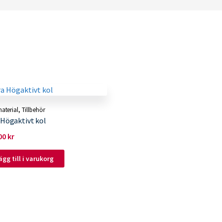
material
,
Tillbehör
 Högaktivt kol
00
kr
ägg till i varukorg