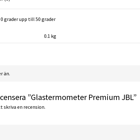
grader upp till 50 grader
0.1 kg
r än.
 recensera ”Glastermometer Premium JBL”
t skriva en recension.