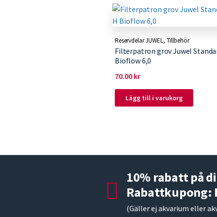
Reservdelar JUWEL
,
Tillbehör
Filterpatron grov Juwel Standa
Bioflow 6,0
70.00
kr
Lägg till i varukorg
10% rabatt på di
Rabattkupong:
(Gäller ej akvarium eller ak