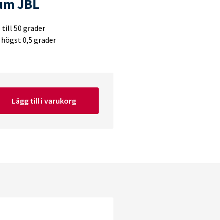
um JBL
ill 50 grader
högst 0,5 grader
Lägg till i varukorg
r