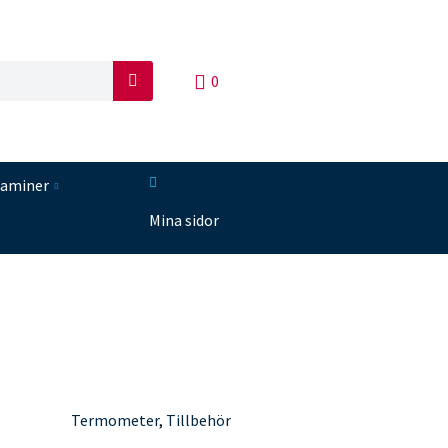
0
S
ö
k
taminer
Mina sidor
Termometer
,
Tillbehör