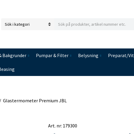
S
C
e
a
a
t
r
e
c
& Bakgrunder
Pumpar & Filter
Belysning
Preparat/Vi
g
h
o
t
leasing
r
e
y
x
n
t
a
m
/
Glastermometer Premium JBL
e
Art. nr:
179300