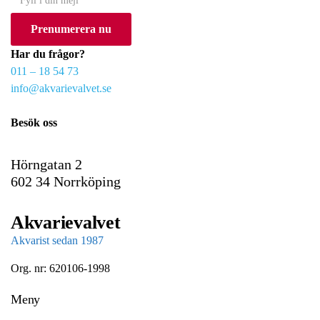
o
Prenumerera nu
u
r
Har du frågor?
e
011 – 18 54 73
m
info@akvarievalvet.se
a
i
Besök oss
l
Hörngatan 2
602 34 Norrköping
Akvarievalvet
Akvarist sedan 1987
Org. nr: 620106-1998
Meny