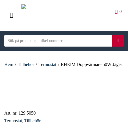
0
M
E
S
N
S
C
e
ö
U
a
a
k
t
r
e
Hem
/
Tillbehör
/
Termostat
/
EHEIM Doppvärmare 50W Jäger
c
g
h
o
t
r
e
y
x
n
t
a
m
Art. nr:
129.5050
e
Termostat
,
Tillbehör