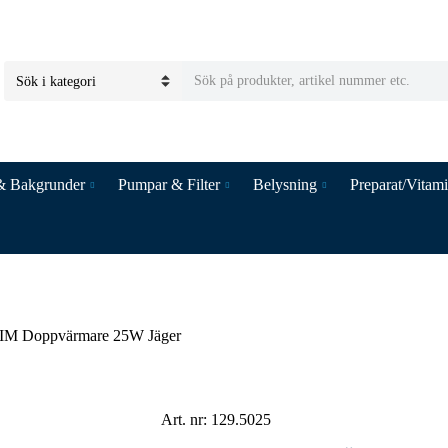
S
C
e
a
a
t
r
e
c
& Bakgrunder
Pumpar & Filter
Belysning
Preparat/Vitam
g
h
o
t
r
e
y
x
n
t
a
m
M Doppvärmare 25W Jäger
e
Art. nr:
129.5025