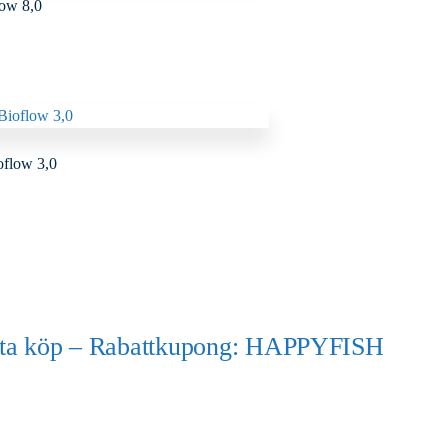
low 8,0
oflow 3,0
örsta köp – Rabattkupong: HAPPYFISH
)