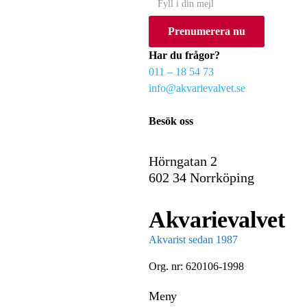
o
Prenumerera nu
u
r
Har du frågor?
e
011 – 18 54 73
m
info@akvarievalvet.se
a
i
Besök oss
l
Hörngatan 2
602 34 Norrköping
Akvarievalvet
Akvarist sedan 1987
Org. nr: 620106-1998
Meny