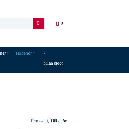
0
S
ö
k
iner
Tillbehör
Mina sidor
Termostat
,
Tillbehör