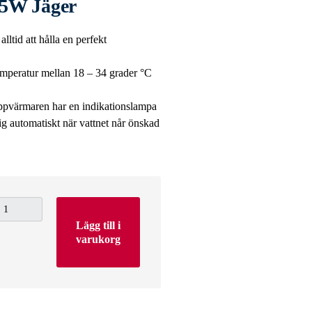
5W Jäger
tid att hålla en perfekt
temperatur mellan 18 – 34 grader °C
oppvärmaren har en indikationslampa
ig automatiskt när vattnet når önskad
Lägg till i
varukorg