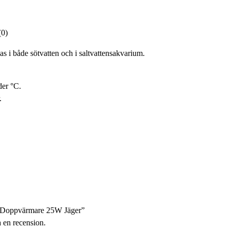
(0)
as i både sötvatten och i saltvattensakvarium.
der °C.
.
M Doppvärmare 25W Jäger”
a en recension.