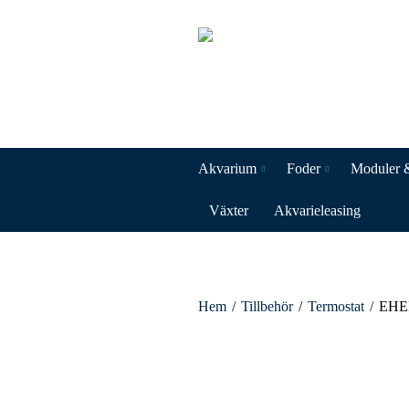
Akvarium
Foder
Moduler 
Växter
Akvarieleasing
Hem
/
Tillbehör
/
Termostat
/
EHEI