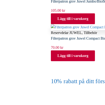
Filterpatron grov Juwel Jumbo/Biof
105.00
kr
Lägg till i varukorg
Reservdelar JUWEL
,
Tillbehör
Filterpatron grov Juwel Compact Bi
70.00
kr
Lägg till i varukorg
10% rabatt på ditt f
(Gäller ej akvarium eller akvariebord
Y