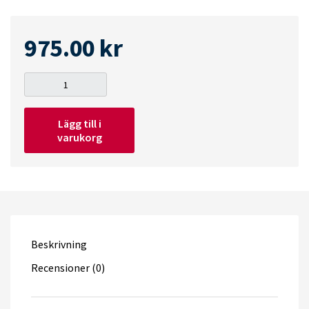
975.00
kr
EHEIM
Biopower
Lägg till i
200
varukorg
quantity
Beskrivning
Recensioner (0)