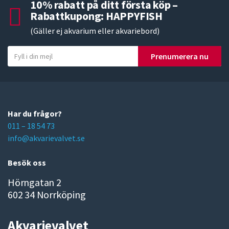
10% rabatt på ditt första köp –
Rabattkupong: HAPPYFISH
(Gäller ej akvarium eller akvariebord)
Y
Prenumerera nu
o
u
r
e
m
Har du frågor?
a
011 – 18 54 73
i
info@akvarievalvet.se
l
Besök oss
Hörngatan 2
602 34 Norrköping
Akvarievalvet