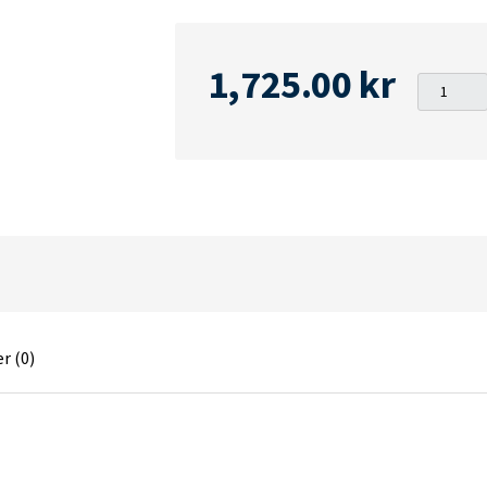
1,725.00
kr
Eheim
2034
-
Ecco
Pro
200
-
Ytterfilt
m.
filtermed
r (0)
quantity