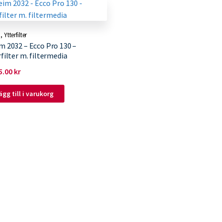
m
,
Ytterfilter
m 2032 – Ecco Pro 130 –
filter m. filtermedia
5.00
kr
ägg till i varukorg