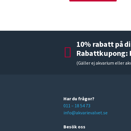
10% rabatt på di
Rabattkupong:
(Gäller ej akvarium eller ak
Har du frågor?
011 – 18 54 73
info@akvarievalvet.se
Besök oss