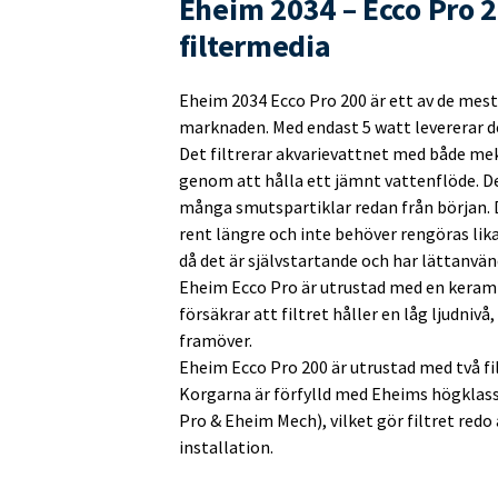
Eheim 2034 – Ecco Pro 20
filtermedia
Eheim 2034 Ecco Pro 200 är ett av de mest
marknaden. Med endast 5 watt levererar d
Det filtrerar akvarievattnet med både mek
genom att hålla ett jämnt vattenflöde. De
många smutspartiklar redan från början. De
rent längre och inte behöver rengöras lika 
då det är självstartande och har lättanvä
Eheim Ecco Pro är utrustad med en keramis
försäkrar att filtret håller en låg ljudnivå,
framöver.
Eheim Ecco Pro 200 är utrustad med två fil
Korgarna är förfylld med Eheims högklass
Pro & Eheim Mech), vilket gör filtret red
installation.