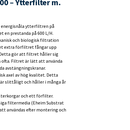
0 – Ytterfilter m.
 energisnåla ytterfiltren på
et en prestanda på 600 L/H.
anisk och biologisk filtration
t extra förfiltret fångar upp
tta gör att filtret håller sig
ofta. Filtret är lätt att använda
nda avstängningskranar.
k axel av hög kvalitet. Detta
 är slittåligt och håller i många år
terkorgar och ett förfilter.
iga filtermedia (Eheim Substrat
o att användas efter montering och