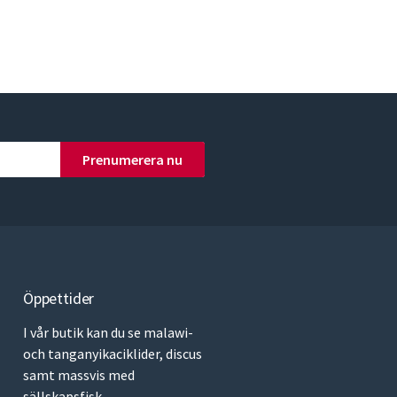
Prenumerera nu
Öppettider
I vår butik kan du se malawi-
och tanganyikaciklider, discus
samt massvis med
sällskapsfisk.