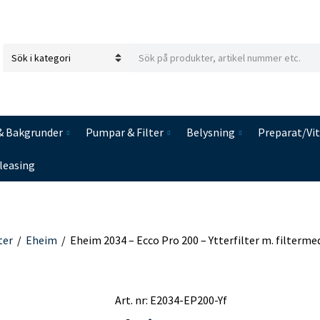
S
C
e
a
a
t
r
e
c
& Bakgrunder
Pumpar & Filter
Belysning
Preparat/Vi
g
h
o
t
leasing
r
e
y
x
n
t
a
m
ter
/
Eheim
/
Eheim 2034 – Ecco Pro 200 – Ytterfilter m. filterme
e
Art. nr:
E2034-EP200-Yf