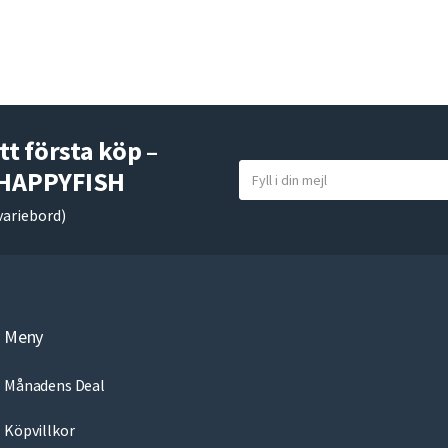
tt första köp –
Y
 HAPPYFISH
o
variebord)
u
r
e
m
a
Meny
i
l
Månadens Deal
Köpvillkor