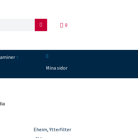
0
S
ö
k
taminer
Mina sidor
dia
Eheim
,
Ytterfilter