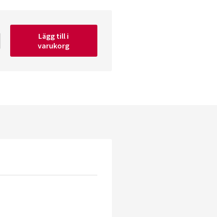
Lägg till i
varukorg
er
ia