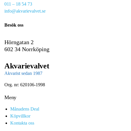
e
011 – 18 54 73
m
info@akvarievalvet.se
a
i
Besök oss
l
Hörngatan 2
602 34 Norrköping
Akvarievalvet
Akvarist sedan 1987
Org. nr: 620106-1998
Meny
Månadens Deal
Köpvillkor
Kontakta oss