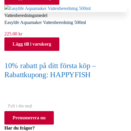
Vattenberedningsmedel
Easylife Aquamaker Vattenberedning 500ml
225.00
kr
Lägg till i varukorg
10% rabatt på ditt första köp –
Rabattkupong: HAPPYFISH
(Gäller ej akvarium eller akvariebord)
Y
o
Prenumerera nu
u
r
Har du frågor?