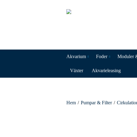
Akvarium
Foder
Moduler 
Växter
Akvarieleasing
Hem
/
Pumpar & Filter
/
Cirkulati