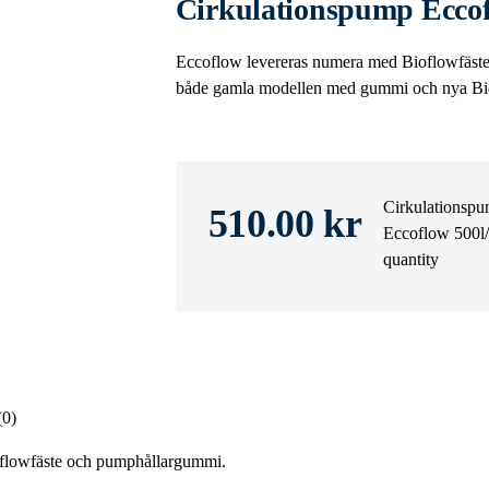
Cirkulationspump Eccof
Eccoflow levereras numera med Bioflowfäst
både gamla modellen med gummi och nya Bi
Cirkulationsp
510.00
kr
Eccoflow 500l/
quantity
(0)
flowfäste och pumphållargummi.