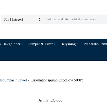
S
C
e
a
a
t
r
e
c
& Bakgrunder
Pumpar & Filter
Belysning
Preparat/Vitam
g
h
o
t
r
e
y
x
n
t
a
m
onspumpar
/
Juwel
/
Cirkulationspump Eccoflow 500l/t
e
Art. nr:
EC-500