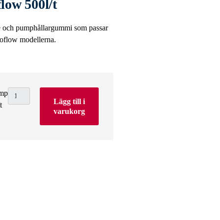
low 500l/t
e och pumphållargummi som passar
oflow modellerna.
ump
Lägg till i
t
varukorg