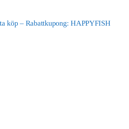
örsta köp – Rabattkupong: HAPPYFISH
)