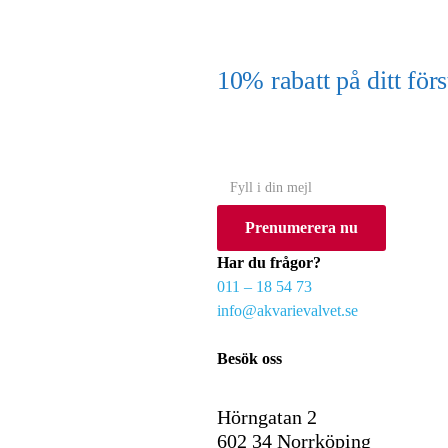
10% rabatt på ditt f
(Gäller ej akvarium eller akvariebord
Y
o
Prenumerera nu
u
r
Har du frågor?
e
011 – 18 54 73
m
info@akvarievalvet.se
a
i
Besök oss
l
Hörngatan 2
602 34 Norrköping