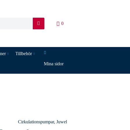
0
S
ö
k
iner
Tillbehör
Mina sidor
Cirkulationspumpar
,
Juwel