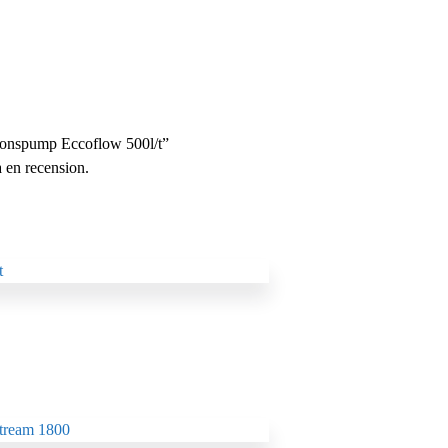
ationspump Eccoflow 500l/t”
a en recension.