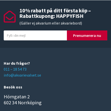
10% rabatt på ditt första köp –
Rabattkupong: HAPPYFISH
(Gäller ej akvarium eller akvariebord)
Y
Prenumerera nu
o
u
r
e
m
Har du frågor?
a
011 – 18 54 73
i
info@akvarievalvet.se
l
Besök oss
Hörngatan 2
602 34 Norrköping