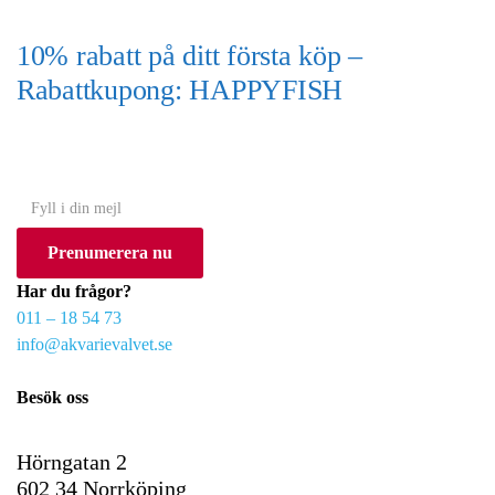
10% rabatt på ditt första köp –
Rabattkupong: HAPPYFISH
(Gäller ej akvarium eller akvariebord)
Y
o
Prenumerera nu
u
r
Har du frågor?
e
011 – 18 54 73
m
info@akvarievalvet.se
a
i
Besök oss
l
Hörngatan 2
602 34 Norrköping