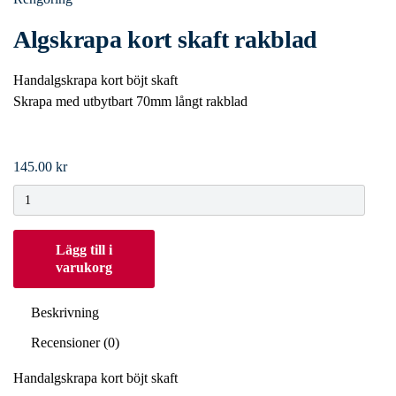
Algskrapa kort skaft rakblad
Handalgskrapa kort böjt skaft
Skrapa med utbytbart 70mm långt rakblad
145.00
kr
Algskrapa
kort
skaft
Lägg till i
rakblad
varukorg
quantity
Beskrivning
Recensioner (0)
Handalgskrapa kort böjt skaft