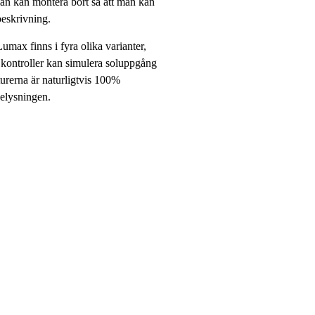
 man kan montera bort så att man kan
beskrivning.
max finns i fyra olika varianter,
 kontroller kan simulera soluppgång
turerna är naturligtvis 100%
belysningen.