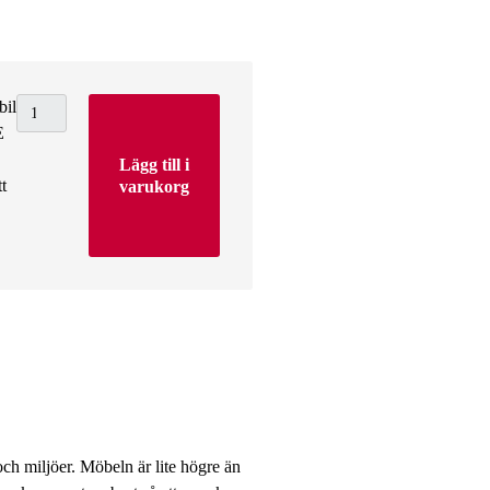
bil
E
Lägg till i
t
varukorg
ch miljöer. Möbeln är lite högre än