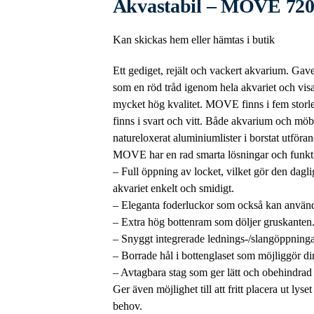
Akvastabil – MOVE 720
Kan skickas hem eller hämtas i butik
Ett gediget, rejält och vackert akvarium. Gav
som en röd tråd igenom hela akvariet och visa
mycket hög kvalitet. MOVE finns i fem storl
finns i svart och vitt. Både akvarium och möb
natureloxerat aluminiumlister i borstat utföran
MOVE har en rad smarta lösningar och funkt
– Full öppning av locket, vilket gör den dagli
akvariet enkelt och smidigt.
– Eleganta foderluckor som också kan användas
– Extra hög bottenram som döljer gruskanten
– Snyggt integrerade lednings-/slangöppningar
– Borrade hål i bottenglaset som möjliggör dire
– Avtagbara stag som ger lätt och obehindrad å
Ger även möjlighet till att fritt placera ut lyse
behov.