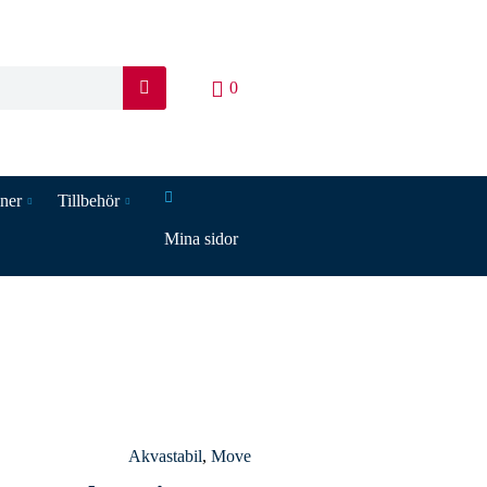
0
S
ö
k
iner
Tillbehör
Mina sidor
Akvastabil
,
Move