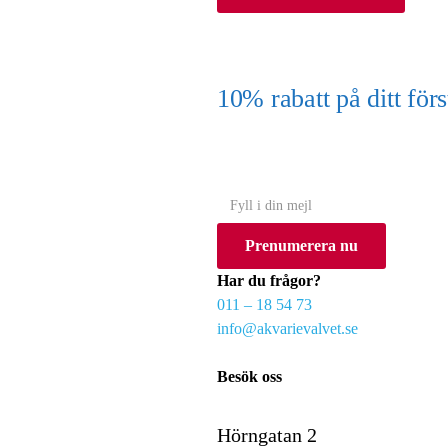
10% rabatt på ditt f
(Gäller ej akvarium eller akvariebord
Y
o
Prenumerera nu
u
r
Har du frågor?
e
011 – 18 54 73
m
info@akvarievalvet.se
a
i
Besök oss
l
Hörngatan 2