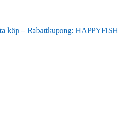
örsta köp – Rabattkupong: HAPPYFISH
)