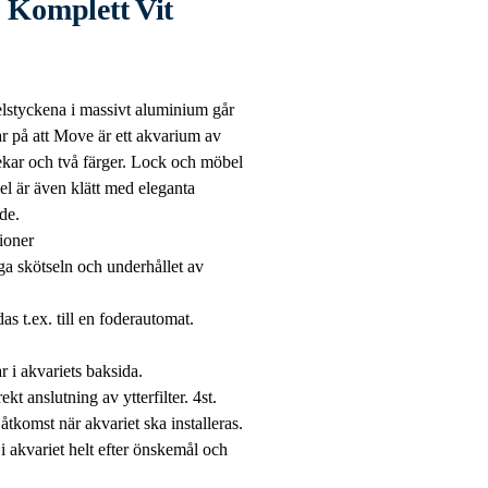
 Komplett Vit
elstyckena i massivt aluminium går
r på att Move är ett akvarium av
ekar och två färger. Lock och möbel
el är även klätt med eleganta
de.
ioner
ga skötseln och underhållet av
 t.ex. till en foderautomat.
.
 i akvariets baksida.
kt anslutning av ytterfilter. 4st.
tkomst när akvariet ska installeras.
t i akvariet helt efter önskemål och