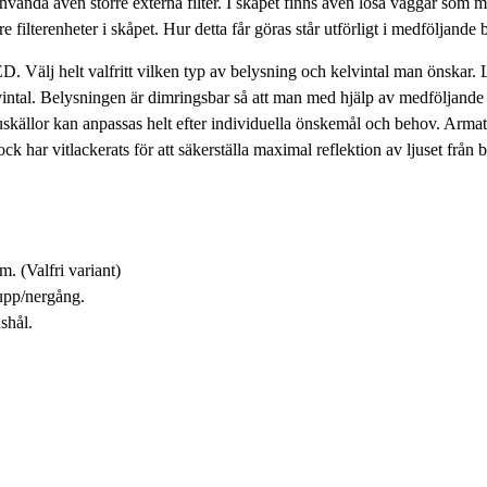
t använda även större externa filter. I skåpet finns även lösa väggar som
e filterenheter i skåpet. Hur detta får göras står utförligt i medföljande 
Välj helt valfritt vilken typ av belysning och kelvintal man önskar. Lu
vintal. Belysningen är dimringsbar så att man med hjälp av medföljande
juskällor kan anpassas helt efter individuella önskemål och behov. Arma
ck har vitlackerats för att säkerställa maximal reflektion av ljuset från 
. (Valfri variant)
lupp/nergång.
shål.