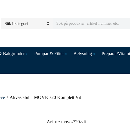
S
C
e
a
a
t
r
e
c
& Bakgrunder
Pumpar & Filter
Belysning
Preparat/Vitam
g
h
o
t
r
e
y
x
n
t
a
m
ve
/
Akvastabil – MOVE 720 Komplett Vit
e
Art. nr:
move-720-vit