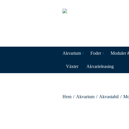
Akvarium
Foder
Moduler 
Växter
Akvarieleasing
Hem
/
Akvarium
/
Akvastabil
/
Mo