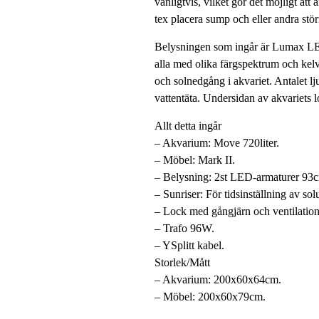
vanligtvis, vilket gör det möjligt at
tex placera sump och eller andra störr
Belysningen som ingår är Lumax LED. 
alla med olika färgspektrum och kel
och solnedgång i akvariet. Antalet l
vattentäta. Undersidan av akvariets lo
Allt detta ingår
– Akvarium: Move 720liter.
– Möbel: Mark II.
– Belysning: 2st LED-armaturer 93cm
– Sunriser: För tidsinställning av so
– Lock med gångjärn och ventilation
– Trafo 96W.
– YSplitt kabel.
Storlek/Mått
– Akvarium: 200x60x64cm.
– Möbel: 200x60x79cm.