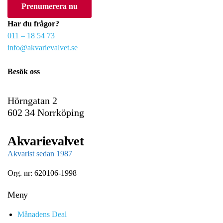
Prenumerera nu
u
r
Har du frågor?
e
011 – 18 54 73
m
info@akvarievalvet.se
a
i
Besök oss
l
Hörngatan 2
602 34 Norrköping
Akvarievalvet
Akvarist sedan 1987
Org. nr: 620106-1998
Meny
Månadens Deal