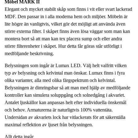
Möbel MARK II
Elegant och mycket stabilt skåp som finns i vit eller svart lackerad
MDF. Den passar in i alla moderna hem och miljöer. Möbeln är
lite högre än vanligtvis, vilket gör det möjligt att använda även
större externa filter. I skåpet finns även lösa väggar som man kan
montera bort så att man kan tex placera sump och eller andra
större filterenheter i skåpet. Hur detta får göras står utförligt i
medföljande beskrivning.
Belysningen som ingår är Lumax LED. Välj helt valfritt vilken
typ av belysning och kelvintal man önskar. Lumax finns i fyra
olika varianter, alla med olika färgspektrum och kelvintal.
Belysningen är dimringsbar så att man med hjälp av medföljande
kontroller kan simulera soluppgång och solnedgång i akvariet.
Antalet ljuskällor kan anpassas helt efter individuella önskemål
och behov. Armaturerna är naturligtvis 100% vattentäta.
Undersidan av akvariets lock har vitlackerats för att säkerställa
maximal reflektion av ljuset från belysningen.
Allt detta ingår