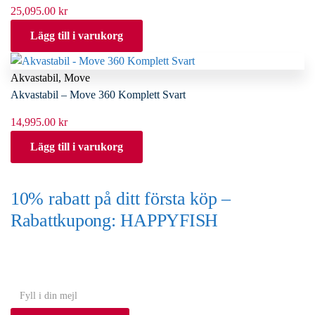
25,095.00
kr
Lägg till i varukorg
Akvastabil
,
Move
Akvastabil – Move 360 Komplett Svart
14,995.00
kr
Lägg till i varukorg
10% rabatt på ditt första köp –
Rabattkupong: HAPPYFISH
(Gäller ej akvarium eller akvariebord)
Y
o