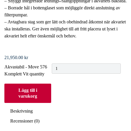
– Snyggt integrerade lednings-/slangöppningar i akvariets baksida.
– Borrade hål i bottenglaset som möjliggör direkt anslutning av
filterpumpar.
– Avtagbara stag som ger lätt och obehindrad åtkomst när akvariet
ska installeras. Ger även möjlighet till att fritt placera ut lyset i
akvariet helt efter önskemål och behov.
21,950.00
kr
Akvastabil - Move 576
Komplett Vit quantity
Lägg till i
varukorg
Beskrivning
Recensioner (0)