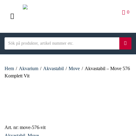
0
M
E
S
N
S
C
e
ö
U
a
a
k
t
r
e
Hem
/
Akvarium
/
Akvastabil
/
Move
/
Akvastabil – Move 576
c
g
Komplett Vit
h
o
t
r
e
y
x
n
t
a
m
e
Art. nr:
move-576-vit
Akvastabil
,
Move