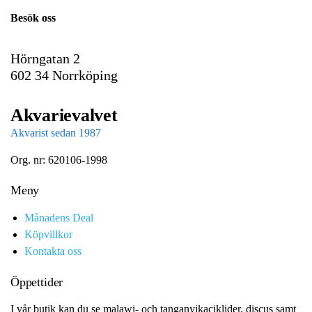
i
Besök oss
l
Hörngatan 2
602 34 Norrköping
Akvarievalvet
Akvarist sedan 1987
Org. nr: 620106-1998
Meny
Månadens Deal
Köpvillkor
Kontakta oss
Öppettider
I vår butik kan du se malawi- och tanganyikaciklider, discus samt