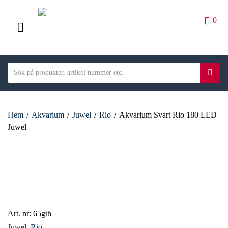
0
M
E
S
N
S
C
e
ö
U
a
a
k
t
r
e
Hem
/
Akvarium
/
Juwel
/
Rio
/
Akvarium Svart Rio 180 LED
c
g
Juwel
h
o
t
r
e
y
x
n
t
a
m
e
Art. nr:
65gth
Juwel
,
Rio