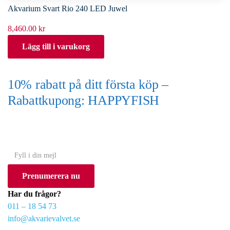
Akvarium Svart Rio 240 LED Juwel
8,460.00
kr
Lägg till i varukorg
10% rabatt på ditt första köp –
Rabattkupong: HAPPYFISH
(Gäller ej akvarium eller akvariebord)
Y
o
Prenumerera nu
u
r
Har du frågor?
e
011 – 18 54 73
m
info@akvarievalvet.se
a