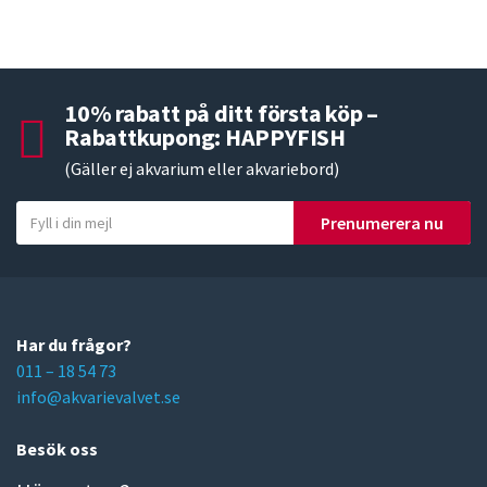
10% rabatt på ditt första köp –
Rabattkupong: HAPPYFISH
(Gäller ej akvarium eller akvariebord)
Y
Prenumerera nu
o
u
r
e
m
Har du frågor?
a
011 – 18 54 73
i
info@akvarievalvet.se
l
Besök oss