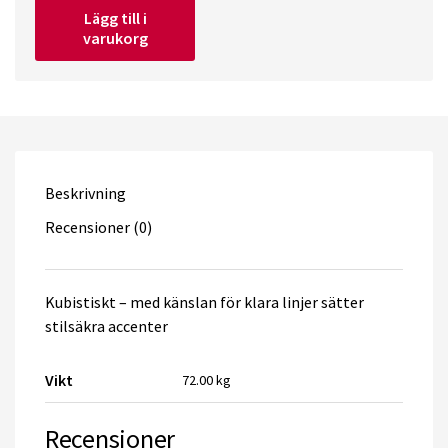
Lägg till i
Trä
varukorg
Rio
240
Juwel
quantity
Beskrivning
Recensioner (0)
Kubistiskt – med känslan för klara linjer sätter
stilsäkra accenter
Vikt
72.00 kg
Recensioner