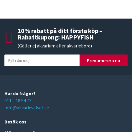
10% rabatt på ditt första köp –
Rabattkupong: HAPPYFISH
(Gäller ej akvarium eller akvariebord)
Y
Prenumerera nu
o
u
r
e
m
Har du frågor?
a
011 – 18 54 73
i
info@akvarievalvet.se
l
Besök oss