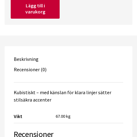
Lägg till i
Trä
varukorg
Rio
180
Juwel
quantity
Beskrivning
Recensioner (0)
Kubistiskt – med känslan för klara linjer sätter
stilsäkra accenter
Vikt
67.00 kg
Recensioner