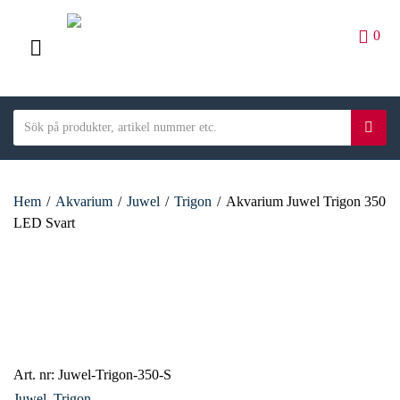
0
M
E
S
N
S
C
e
ö
U
a
a
k
t
r
e
Hem
/
Akvarium
/
Juwel
/
Trigon
/
Akvarium Juwel Trigon 350
c
g
LED Svart
h
o
t
r
e
y
x
n
t
a
m
e
Art. nr:
Juwel-Trigon-350-S
Juwel
,
Trigon