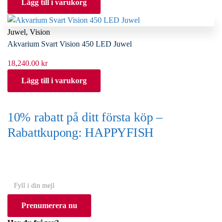
Lägg till i varukorg
Juwel
,
Vision
Akvarium Svart Vision 450 LED Juwel
18,240.00
kr
Lägg till i varukorg
10% rabatt på ditt första köp –
Rabattkupong: HAPPYFISH
(Gäller ej akvarium eller akvariebord)
Y
o
Prenumerera nu
u
r