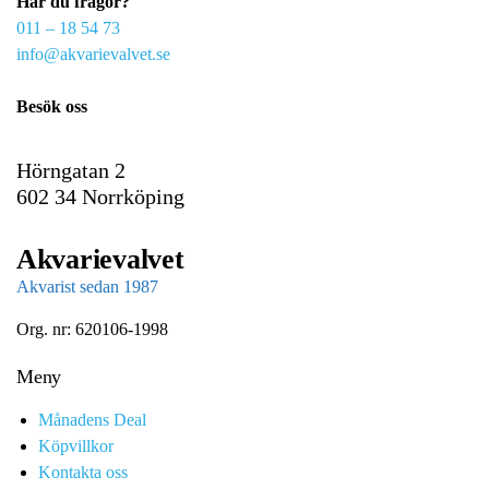
Har du frågor?
e
011 – 18 54 73
m
info@akvarievalvet.se
a
i
Besök oss
l
Hörngatan 2
602 34 Norrköping
Akvarievalvet
Akvarist sedan 1987
Org. nr: 620106-1998
Meny
Månadens Deal
Köpvillkor
Kontakta oss