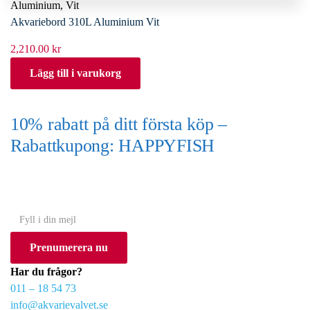
Aluminium
,
Vit
Akvariebord 310L Aluminium Vit
2,210.00
kr
Lägg till i varukorg
10% rabatt på ditt första köp –
Rabattkupong: HAPPYFISH
(Gäller ej akvarium eller akvariebord)
Y
o
Prenumerera nu
u
r
Har du frågor?
e
011 – 18 54 73
m
info@akvarievalvet.se