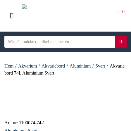
0
M
E
S
N
S
C
e
ö
U
a
a
k
t
r
e
Hem
/
Akvarium
/
Akvariebord
/
Aluminium
/
Svart
/
Akvarie
c
g
bord 74L Aluminium Svart
h
o
t
r
e
y
x
n
t
a
m
e
Art. nr:
1100074-74-1
Aluminium
,
Svart