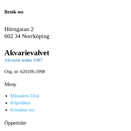
a
i
Besök oss
l
Hörngatan 2
602 34 Norrköping
Akvarievalvet
Akvarist sedan 1987
Org. nr: 620106-1998
Meny
Månadens Deal
Köpvillkor
Kontakta oss
Öppettider