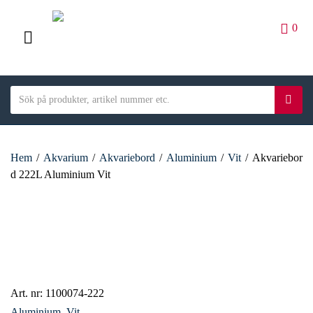
0
M
E
S
N
S
C
e
ö
U
a
a
k
t
r
e
Hem
/
Akvarium
/
Akvariebord
/
Aluminium
/
Vit
/
Akvariebor
c
g
d 222L Aluminium Vit
h
o
t
r
e
y
x
n
t
a
m
e
Art. nr:
1100074-222
Aluminium
,
Vit