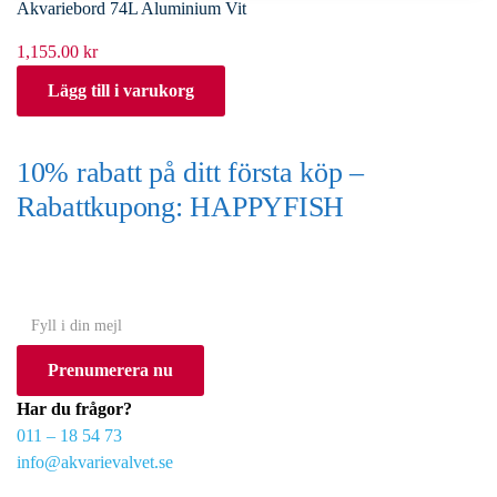
Akvariebord 74L Aluminium Vit
1,155.00
kr
Lägg till i varukorg
10% rabatt på ditt första köp –
Rabattkupong: HAPPYFISH
(Gäller ej akvarium eller akvariebord)
Y
o
Prenumerera nu
u
r
Har du frågor?
e
011 – 18 54 73
m
info@akvarievalvet.se
a