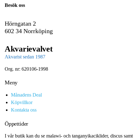
i
Besök oss
l
Hörngatan 2
602 34 Norrköping
Akvarievalvet
Akvarist sedan 1987
Org. nr: 620106-1998
Meny
Månadens Deal
Köpvillkor
Kontakta oss
Öppettider
I vår butik kan du se malawi- och tanganyikaciklider, discus samt