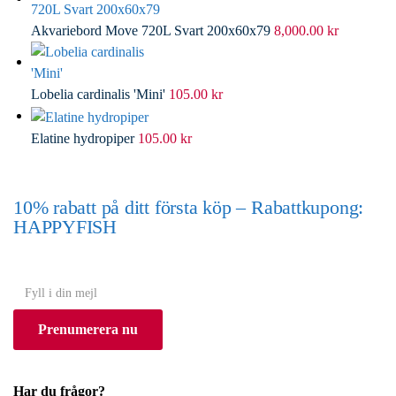
Akvariebord Move 720L Svart 200x60x79
8,000.00
kr
Lobelia cardinalis 'Mini'
105.00
kr
Elatine hydropiper
105.00
kr
10% rabatt på ditt första köp – Rabattkupong:
HAPPYFISH
(Gäller ej akvarium eller akvariebord)
Y
o
Prenumerera nu
u
r
e
Har du frågor?
m