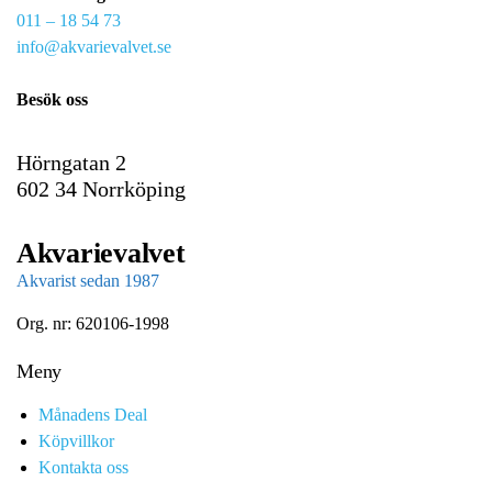
011 – 18 54 73
a
info@akvarievalvet.se
i
l
Besök oss
Hörngatan 2
602 34 Norrköping
Akvarievalvet
Akvarist sedan 1987
Org. nr: 620106-1998
Meny
Månadens Deal
Köpvillkor
Kontakta oss