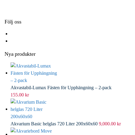
k
r
d
l
I
n
Följ oss
Nya produkter
Akvastabil-Lumax Fästen för Upphängning – 2-pack
155.00
kr
Akvarium Basic helglas 720 Liter 200x60x60
9,000.00
kr