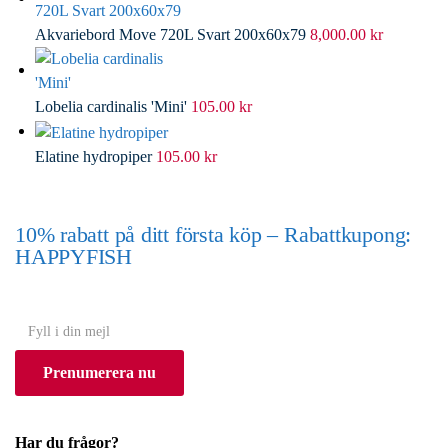
Akvariebord Move 720L Svart 200x60x79
8,000.00
kr
Lobelia cardinalis 'Mini'
105.00
kr
Elatine hydropiper
105.00
kr
10% rabatt på ditt första köp – Rabattkupong:
HAPPYFISH
(Gäller ej akvarium eller akvariebord)
Y
o
Prenumerera nu
u
r
e
Har du frågor?
m