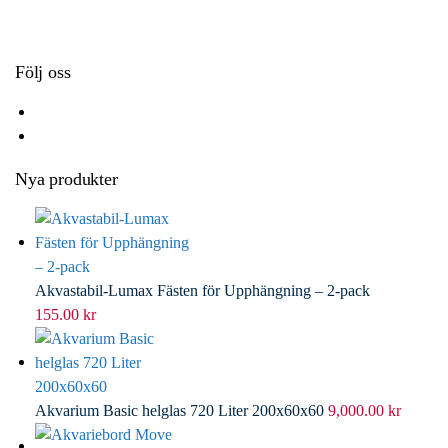
k
r
d
l
I
n
Följ oss
Nya produkter
Akvastabil-Lumax Fästen för Upphängning – 2-pack
155.00
kr
Akvarium Basic helglas 720 Liter 200x60x60
9,000.00
kr