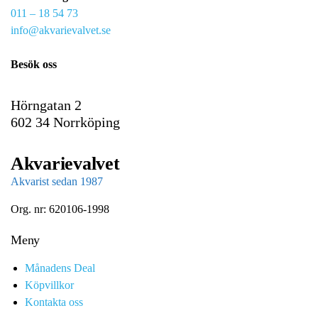
011 – 18 54 73
a
info@akvarievalvet.se
i
l
Besök oss
Hörngatan 2
602 34 Norrköping
Akvarievalvet
Akvarist sedan 1987
Org. nr: 620106-1998
Meny
Månadens Deal
Köpvillkor
Kontakta oss