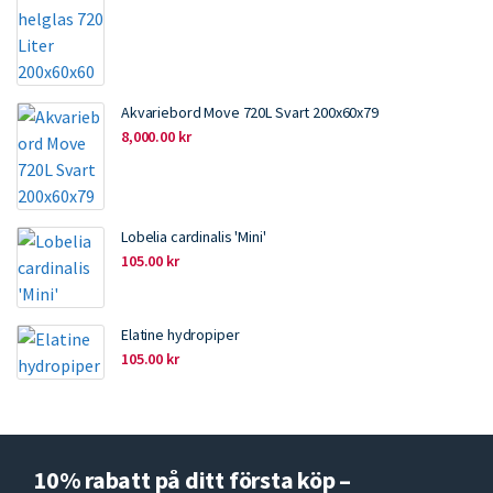
Akvariebord Move 720L Svart 200x60x79
8,000.00
kr
Lobelia cardinalis 'Mini'
105.00
kr
Elatine hydropiper
105.00
kr
10% rabatt på ditt första köp –