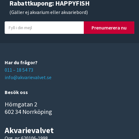
Rabattkupong: HAPPYFISH
(Gäller ej akvarium eller akvariebord)
Y
Prenumerera nu
o
u
r
e
m
Har du frågor?
a
011 – 18 54 73
i
info@akvarievalvet.se
l
Besök oss
Hörngatan 2
602 34 Norrköping
Akvarievalvet
Org. nr: 620106-1998