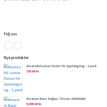
e
t
k
i
b
t
e
l
o
e
d
o
r
I
k
n
Följ oss
Nya produkter
Akvastabil-Lumax Fästen för Upphängning – 2-pack
155.00
kr
Akvarium Basic helglas 720 Liter 200x60x60
9,000.00
kr