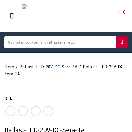
0
M
E
S
N
S
C
e
ö
U
a
a
k
t
r
e
Hem
/
Ballast-LED-20V-DC-Sera-1A
/
Ballast-LED-20V-DC-
c
g
Sera-1A
h
o
t
r
e
y
x
Dela
n
t
a
F
T
L
E
m
a
w
i
m
e
c
i
n
a
Ballast-LED-20V-DC-Sera-1A