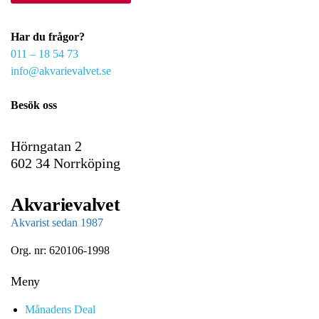
r
e
Har du frågor?
m
011 – 18 54 73
a
info@akvarievalvet.se
i
l
Besök oss
Hörngatan 2
602 34 Norrköping
Akvarievalvet
Akvarist sedan 1987
Org. nr: 620106-1998
Meny
Månadens Deal