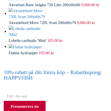
Akvarium Basic helglas 720 Liter 200x60x60
9,000.00
kr
Akvariebord Move 720L Svart 200x60x79
8,000.00
kr
Lobelia cardinalis 'Mini'
105.00
kr
Elatine hydropiper
105.00
kr
10% rabatt på ditt första köp – Rabattkupong:
HAPPYFISH
(Gäller ej akvarium eller akvariebord)
Y
o
Prenumerera nu
u