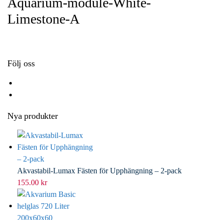
Aquarium-module-White-
o
e
e
i
Limestone-A
k
r
d
l
I
n
Följ oss
Nya produkter
Akvastabil-Lumax Fästen för Upphängning – 2-pack
155.00
kr